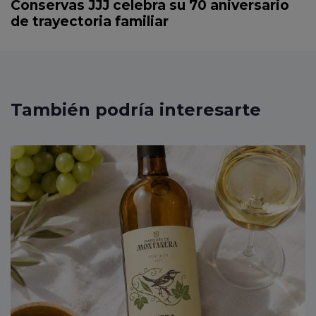
Conservas JJJ celebra su 70 aniversario
s
t
de trayectoria familiar
A
A
r
r
t
t
i
i
c
c
También podría interesarte
l
l
e
e