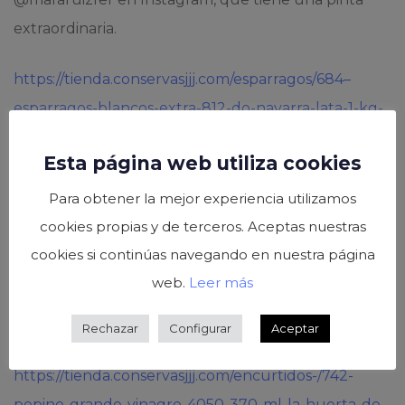
extraordinaria.
https://tienda.conservasjjj.com/esparragos/684–
esparragos-blancos-extra-812-do-navarra-lata-1-kg-
tres-jotas-842775401268.html
Esta página web utiliza cookies
https://tienda.conservasjjj.com/encurtidos-/772-
Para obtener la mejor experiencia utilizamos
alcaparras-capuccine-150-ml-la-huerta-de-al-lado-
cookies propias y de terceros. Aceptas nuestras
8427754201545.html
cookies si continúas navegando en nuestra página
web.
Leer más
https://conservasjjj.com/product/cebollitas-frasco-
370ml
Rechazar
Configurar
Aceptar
https://tienda.conservasjjj.com/encurtidos-/742-
pepino-grande-vinagre-4050-370-ml-la-huerta-de-