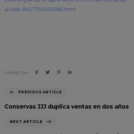
al-lado-8427754200098.html
SHARE ON
P
PREVIOUS ARTICLE
r
e
Conservas JJJ duplica ventas en dos años
v
i
N
NEXT ARTICLE
o
e
u
x