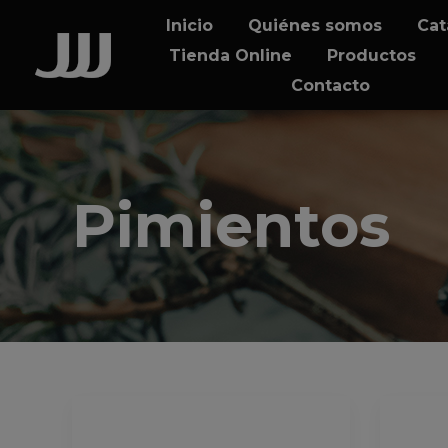
Skip
Skip
Inicio
Quiénes somos
Cat
links
to
Tienda Online
Productos
content
Contacto
Pimientos