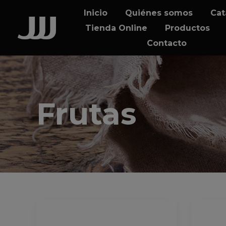
Skip
Skip
Inicio
Quiénes somos
Cat
links
to
Tienda Online
Productos
content
Contacto
Frutas