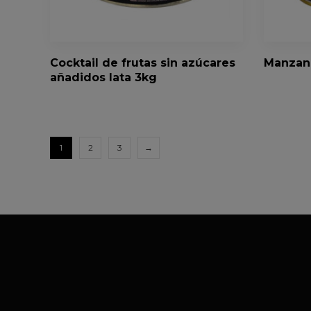
Cocktail de frutas sin azúcares
Manzana
añadidos lata 3kg
1
2
3
→