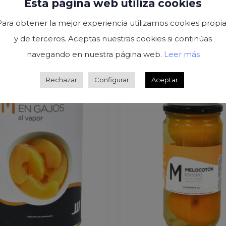
Esta página web utiliza cookies
l de frutas en almíbar
Cocktail de frutas en al
ata 1/2 kg F/A
ligero lata 3kg
Para obtener la mejor experiencia utilizamos cookies propia
y de terceros. Aceptas nuestras cookies si continúas
navegando en nuestra página web.
Leer más
Rechazar
Configurar
Aceptar