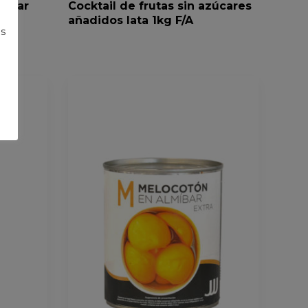
míbar
Cocktail de frutas sin azúcares
añadidos lata 1kg F/A
s