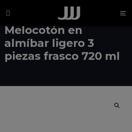
Skip
Skip
links
to
To
content
na
Melocotón en
almíbar ligero 3
piezas frasco 720 ml