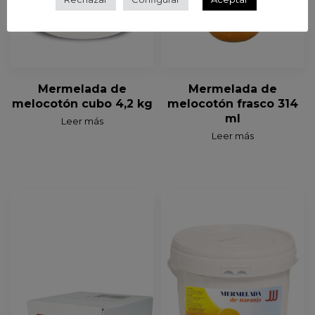
Mermelada de
Mermelada de
melocotón cubo 4,2 kg
melocotón frasco 314
ml
Leer más
Leer más