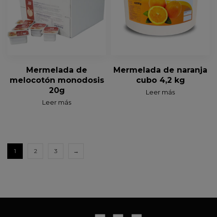
Mermelada de
Mermelada de naranja
melocotón monodosis
cubo 4,2 kg
20g
Leer más
Leer más
1
2
3
→