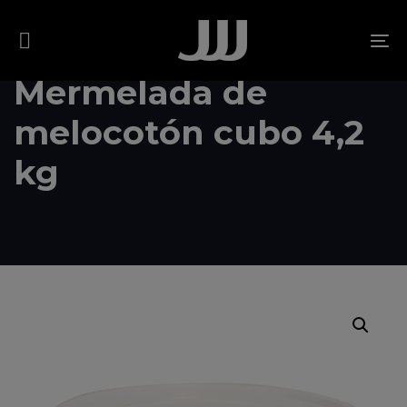
Skip
Skip
links
to
To
content
na
Mermelada de
melocotón cubo 4,2
kg