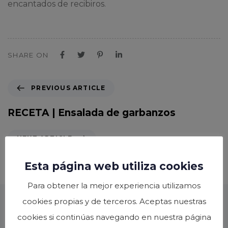
encantados de recibiros.
SHARE ON
P
PREVIOUS ARTICLE
r
e
RECETA | Ensalada de garbanzos
v
i
N
NEXT ARTICLE
o
e
u
x
RECETA | Bizcocho de pera y chocolate
Esta página web utiliza cookies
s
t
A
A
Para obtener la mejor experiencia utilizamos
r
r
t
cookies propias y de terceros. Aceptas nuestras
t
i
i
cookies si continúas navegando en nuestra página
También podría gustarte
c