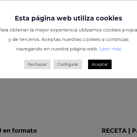
Como empresa cercana y comprometida, apostar por 
nuestras raíces. Ver cómo este equipo femenino se 
Esta página web utiliza cookies
trabajando con la misma entrega y dedicación.
Para obtener la mejor experiencia utilizamos cookies propia
y de terceros. Aceptas nuestras cookies si continúas
En
Conservas JJJ
seguiremos apoyando el deporte, 
navegando en nuestra página web.
Leer más
que el verdadero éxito se construye juntos: dentro 
Rechazar
Configurar
Aceptar
N
e
x
J en formato
RECETA | P
t