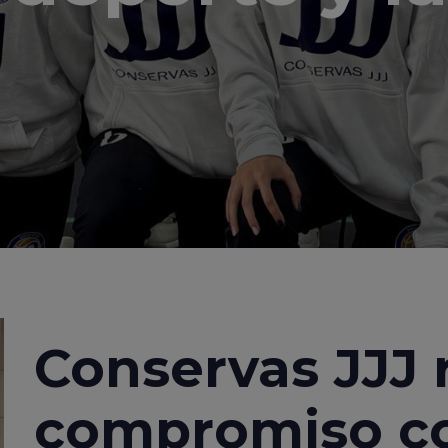
Conservas JJJ 
compromiso co