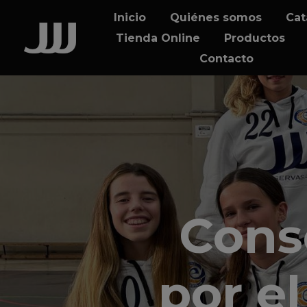
Skip
Skip
Inicio
Quiénes somos
Cat
links
to
Tienda Online
Productos
content
Contacto
Cons
por el