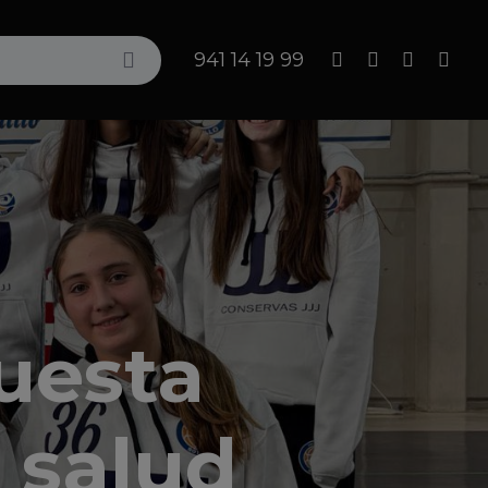
Search
941 14 19 99
uesta
a salud