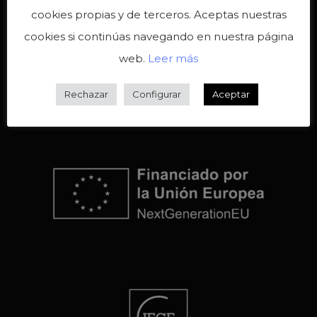
cookies propias y de terceros. Aceptas nuestras
cookies si continúas navegando en nuestra página
web.
Leer más
Rechazar
Configurar
Aceptar