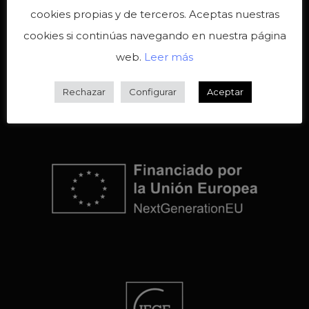
cookies propias y de terceros. Aceptas nuestras
cookies si continúas navegando en nuestra página
web.
Leer más
Rechazar
Configurar
Aceptar