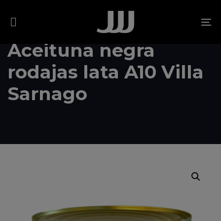
Skip
Skip
links
to
To
content
na
Aceituna negra
rodajas lata A10 Villa
Sarnago