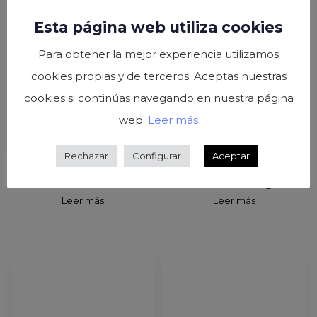
Esta página web utiliza cookies
Para obtener la mejor experiencia utilizamos
cookies propias y de terceros. Aceptas nuestras
cookies si continúas navegando en nuestra página
web.
Leer más
Rechazar
Configurar
Aceptar
Espárragos blancos 6/8
Espárragos blancos
extra frasco 370ml
extra frasco 1/2 galón
Leer más
Leer más