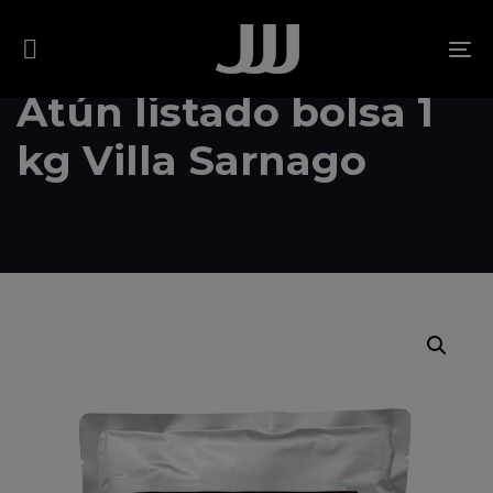
Skip
Skip
links
to
To
content
na
Atún listado bolsa 1
kg Villa Sarnago