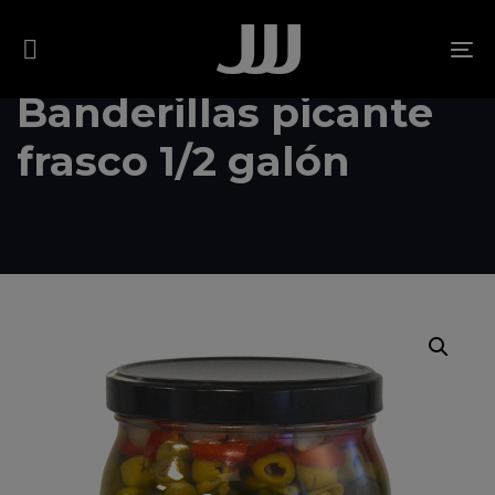
Skip
Skip
links
to
To
content
na
Banderillas picante
frasco 1/2 galón