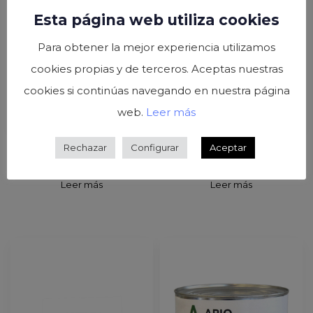
Esta página web utiliza cookies
Para obtener la mejor experiencia utilizamos
cookies propias y de terceros. Aceptas nuestras
cookies si continúas navegando en nuestra página
web.
Leer más
Rechazar
Configurar
Aceptar
Yemas de espárrago
Yemas de espárrago
9/12 extra frasco 212ml
6/8 extra frasco 212ml
Leer más
Leer más