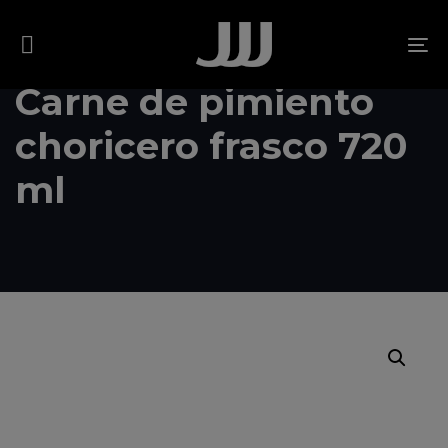
Skip
Skip
links
to
To
content
na
Carne de pimiento
choricero frasco 720
ml