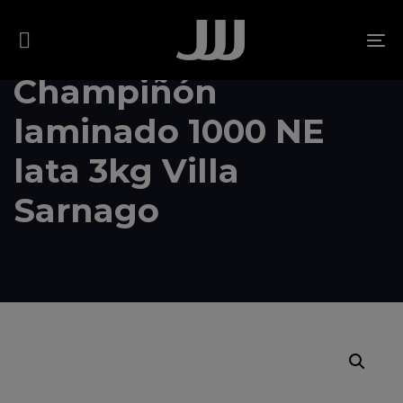
Skip
Skip
links
to
To
content
na
Champiñón
laminado 1000 NE
lata 3kg Villa
Sarnago