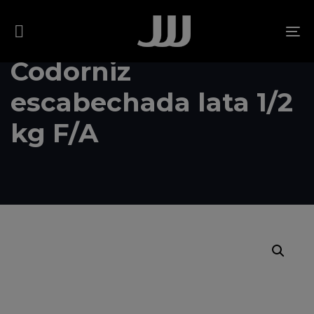
Skip
Skip
links
to
To
content
na
Codorniz
escabechada lata 1/2
kg F/A