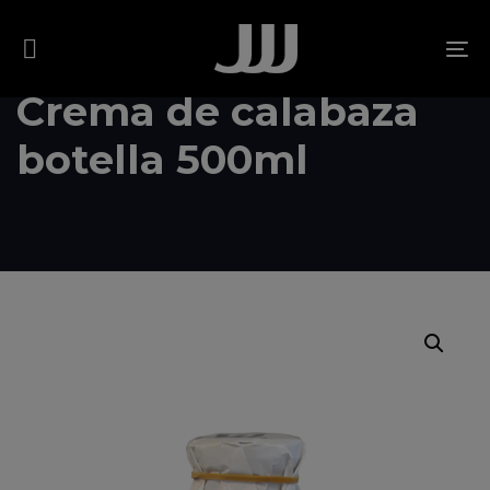
Skip
Skip
links
to
To
content
na
Crema de calabaza
botella 500ml