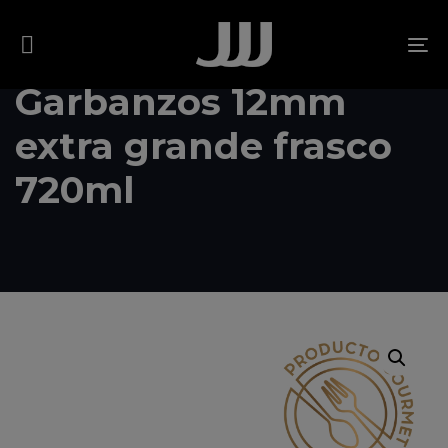
Skip
Skip
links
to
To
content
na
Garbanzos 12mm
extra grande frasco
720ml