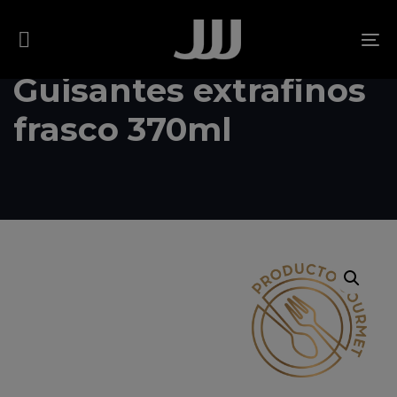
Skip
Skip
links
to
To
content
na
Guisantes extrafinos
frasco 370ml