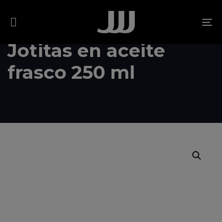
Skip
Skip
links
to
To
content
na
Jotitas en aceite
frasco 250 ml