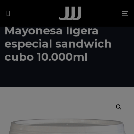
Skip
Skip
links
to
To
content
na
Mayonesa ligera
especial sandwich
cubo 10.000ml