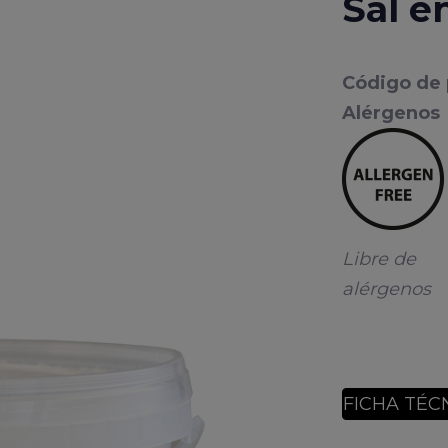
Sal e
Código de
Alérgenos
Libre de
alérgenos
FICHA TÉC