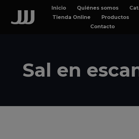
Skip
Skip
Inicio
Quiénes somos
Cat
links
to
Tienda Online
Productos
content
Contacto
Sal en esca