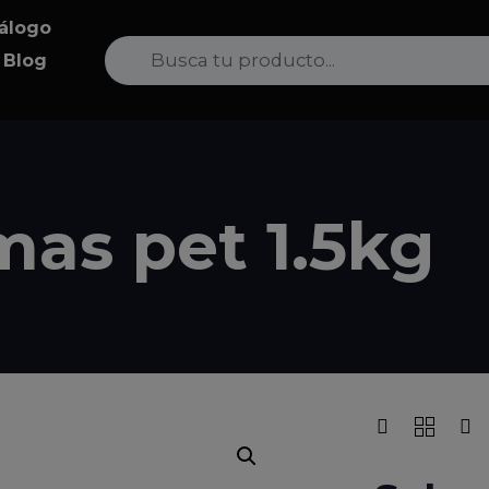
álogo
Search
Product
Blog
for:
Category:
mas pet 1.5kg