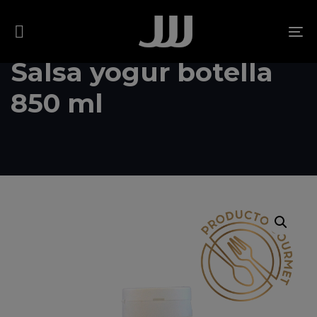
Skip
Skip
links
to
To
content
na
Salsa yogur botella
850 ml