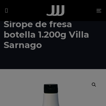
Skip
Skip
links
to
To
content
na
Sirope de fresa
botella 1.200g Villa
Sarnago