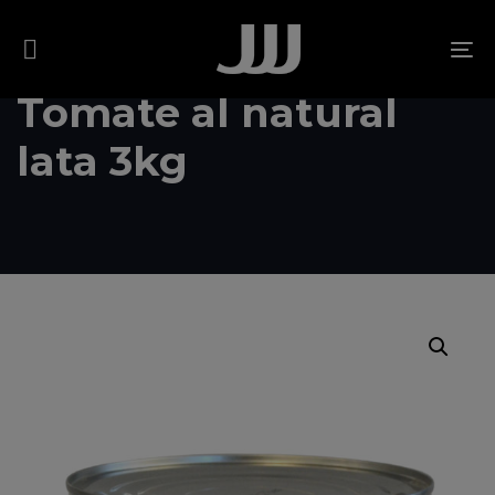
Skip
Skip
links
to
To
content
na
Tomate al natural
lata 3kg