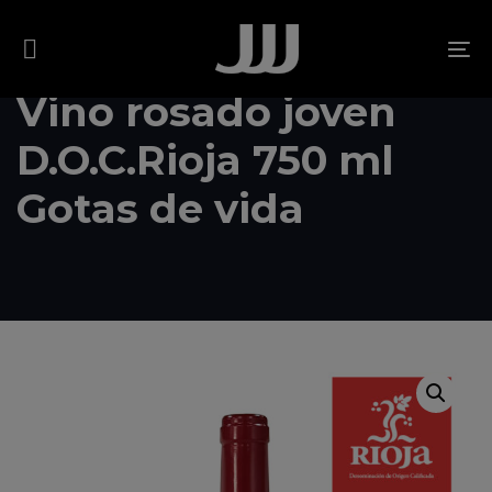
Skip
Skip
links
to
To
content
na
Vino rosado joven
D.O.C.Rioja 750 ml
Gotas de vida