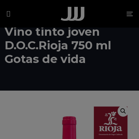
Skip
Skip
links
to
To
content
na
Vino tinto joven
D.O.C.Rioja 750 ml
Gotas de vida