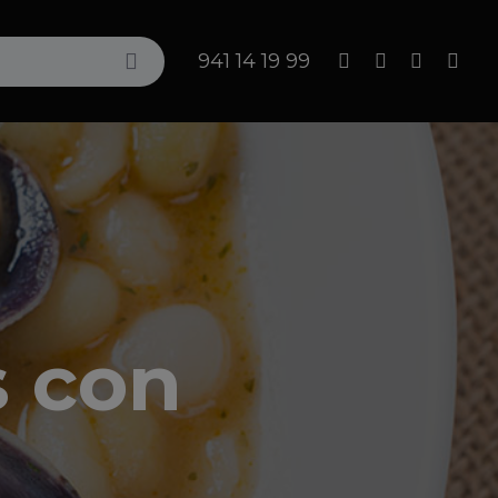
Search
941 14 19 99
s con