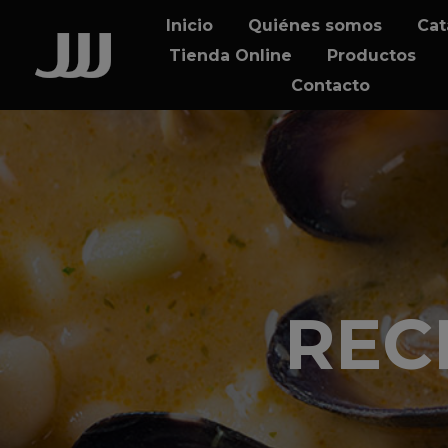
Skip
Skip
Inicio
Quiénes somos
Cat
links
to
Tienda Online
Productos
content
Contacto
RECE