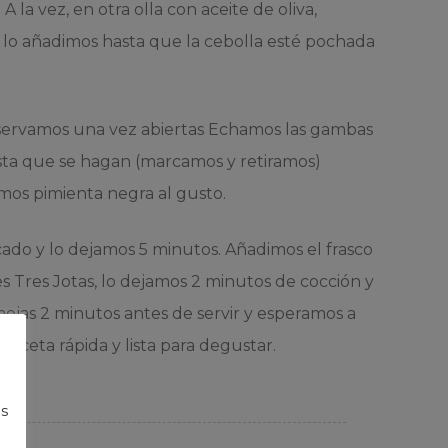
 la vez, en otra olla con aceite de oliva,
o, lo añadimos hasta que la cebolla esté pochada
eservamos una vez abiertas Echamos las gambas
hasta que se hagan (marcamos y retiramos)
imos pimienta negra al gusto.
ado y lo dejamos 5 minutos. Añadimos el frasco
s Tres Jotas, lo dejamos 2 minutos de cocción y
ejas 2 minutos antes de servir y esperamos a
receta rápida y lista para degustar.
s