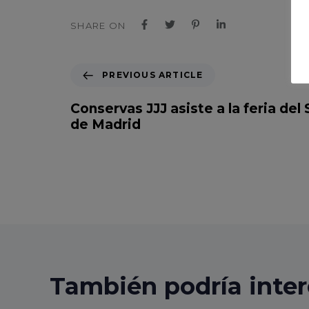
SHARE ON
P
PREVIOUS ARTICLE
r
e
Conservas JJJ asiste a la feria de
v
de Madrid
i
o
u
s
A
r
t
i
c
l
También podría inter
e