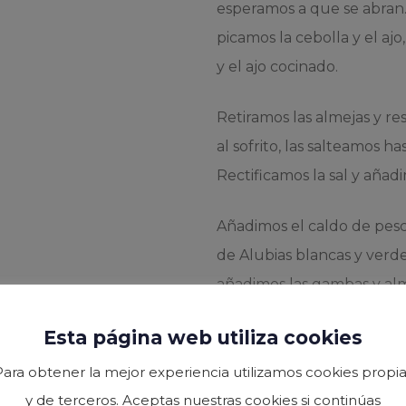
esperamos a que se abran. A
picamos la cebolla y el aj
y el ajo cocinado.
Retiramos las almejas y r
al sofrito, las salteamos 
Rectificamos la sal y añad
Añadimos el caldo de pesc
de Alubias blancas y verde
añadimos las gambas y alm
que acabe la cocción. Una 
Esta página web utiliza cookies
Para obtener la mejor experiencia utilizamos cookies propia
y de terceros. Aceptas nuestras cookies si continúas