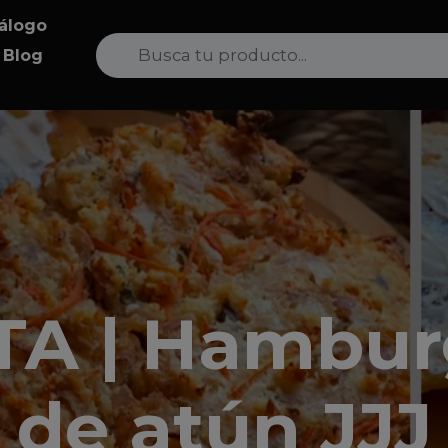
álogo
Search
Product
Blog
for:
Category:
TA | Hambur
de atún JJJ