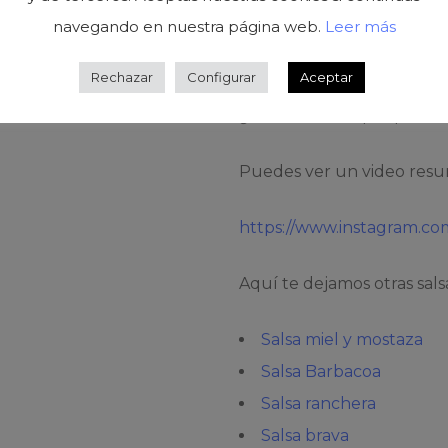
navegando en nuestra página web.
Leer más
un poco de cebolla carame
lista para disfrutar.
Rechazar
Configurar
Aceptar
¿No te mueres por probar
Puedes ver un video resu
https://www.instagram.c
Aquí te dejamos otras sals
Salsa miel y mostaza
Salsa Barbacoa
Salsa ranchera
Salsa brava