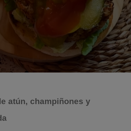
e atún, champiñones y
da