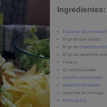
Ingredientes:
3 latas de atún en acei
50 gr de pan rallado
50 gr de
champiñones 
50 gr de zanahoria rall
1 huevo
1/2 cebolla picada
cebolla caramelizada
pepinillos laminados
unas tiras de lechuga
kétchup top