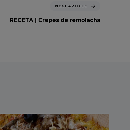
N
NEXT ARTICLE
e
x
RECETA | Crepes de remolacha
t
A
r
t
i
c
l
e