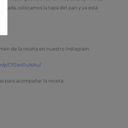
lizada, colocamos la tapa del pan y ya está
la?
men de la receta en nuestro Instagram:
om/p/C92sv51uNAu/
as para acompañar la receta: