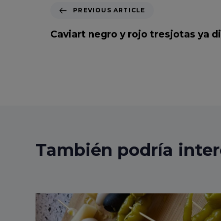
P
PREVIOUS ARTICLE
r
e
Caviart negro y rojo tresjotas ya d
v
i
o
u
s
A
r
t
i
c
También podría inter
l
e