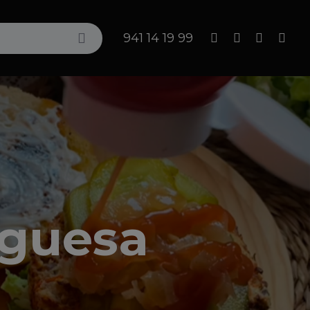
Search
941 14 19 99
guesa