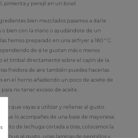
al, pimienta y perejil en un bowl.
ngredientes bien mezclados pasamos a darle
 o bien con la mano o ayudándote de un
las hemos preparado en una airfryer a 180 º C
dependiendo de si te gustan más o menos
 el timbal directamente sobre el cajón de la
ieras freidora de aire también puedes hacerlas
eres en el horno añadiendo un poco de aceite de
y para no tener exceso de aceite.
an que vayas a utilizar y rellenar al gusto.
s que lo acompañes de una base de mayonesa
quito de lechuga cortada a tiras, colocamos la
s
chup al gusto, unas laminas de pepinillos y