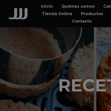
Skip
Skip
Inicio
Quiénes somos
Cat
links
to
Tienda Online
Productos
content
Contacto
RECE