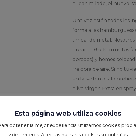
el pan rallado, el huevo, s
Una vez están todos los i
forma a las hamburguesas
timbal de metal. Nosotros 
durante 8 o 10 minutos (
doradas) y hemos colocado
freidora de aire. Si no tuv
en la sartén o si lo prefi
oliva Virgen Extra en spra
También puedes tostar el p
Esta página web utiliza cookies
Nuestra recomendación e
por un lado del pan, un po
Para obtener la mejor experiencia utilizamos cookies propia
hamburguesa, ponemos ket
y de terceros. Aceptas nuestras cookies si continúas