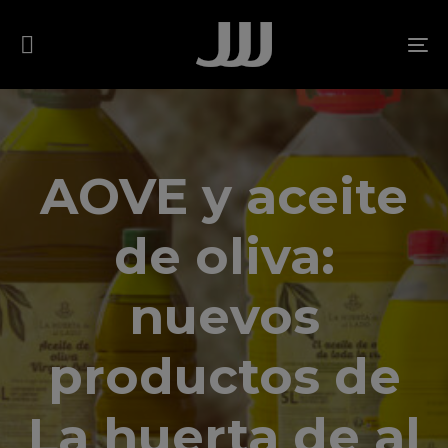
Skip
Skip
links
to
To
content
na
AOVE y aceite
de oliva:
nuevos
productos de
La huerta de al