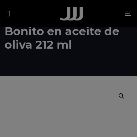
Skip
Skip
links
to
To
content
na
Bonito en aceite de
oliva 212 ml