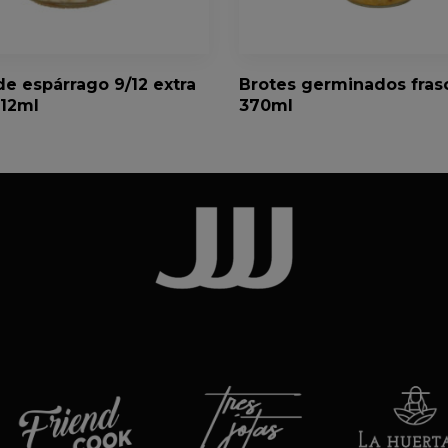
e espárrago 9/12 extra
Brotes germinados fras
212ml
370ml