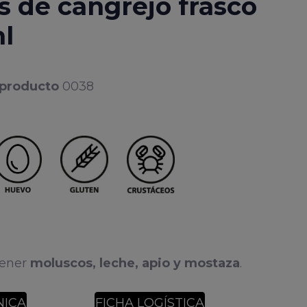
s de cangrejo frasco
l
 producto
0038
tener
moluscos, leche, apio y mostaza
.
NICA
FICHA LOGÍSTICA