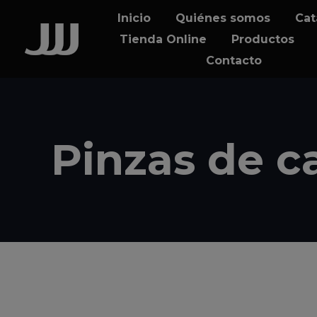
Skip
Skip
Inicio
Quiénes somos
Cat
links
to
Tienda Online
Productos
content
Contacto
Pinzas de c