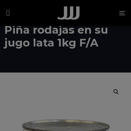
Skip
Skip
links
to
To
content
na
Piña rodajas en su
jugo lata 1kg F/A