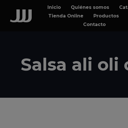
Skip
Skip
Inicio
Quiénes somos
Cat
links
to
Tienda Online
Productos
content
Contacto
Salsa ali ol