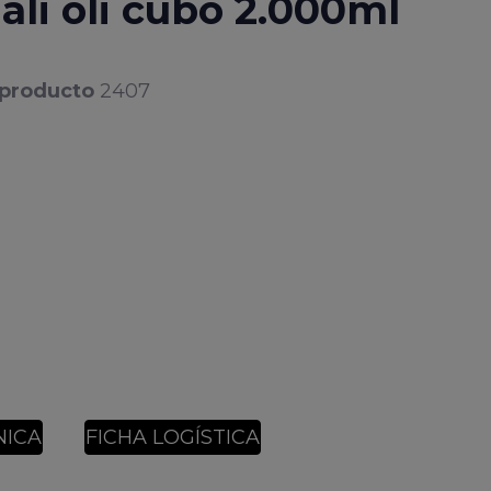
 ali oli cubo 2.000ml
 producto
2407
NICA
FICHA LOGÍSTICA