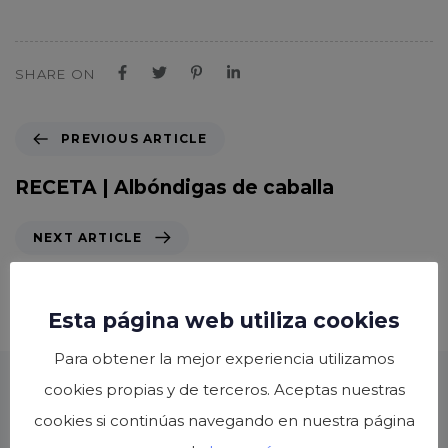
SHARE ON
P
PREVIOUS ARTICLE
r
e
RECETA | Albóndigas de caballa
v
i
N
NEXT ARTICLE
o
e
u
x
RECETA | Nachos con Jalapeños y Pico
s
t
de gallo
A
Esta página web utiliza cookies
A
r
r
Para obtener la mejor experiencia utilizamos
t
t
i
cookies propias y de terceros. Aceptas nuestras
i
c
c
cookies si continúas navegando en nuestra página
También podría gustarte
l
l