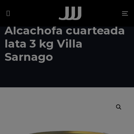
Skip
Skip
links
to
To
content
na
Alcachofa cuarteada
lata 3 kg Villa
Sarnago